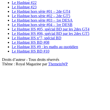
Le Hashtag #22
Le Hashtag #23
Le Hashtag hors série #01 – 2de GT4
Le Hashtag hors série #02 – 2de GT5
Le Hashtag hors série #03 – 1re DESA
Le Hashtag hors série #04 – 1re DESB
Le Hashtag HS #05, spécial BD par les 2des GT4
Le Hashtag HS #06, spécial BD par les 2des GT5
Le Hashtag HS n°7, spécial BD
Le Hashtag HS BD #08
Le Hashtag HS #9 : les maths au quotidien
Le Hashtag HS BD #10
Droits d’auteur - Tous droits réservés
Thème : Royal Magazine par
ThemeinWP