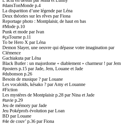
L’actu en dessin par Mina et Lunny
#dansTonMonde p.4
La disparition d’une légende par Léna
Deux théories sur les rêves par Fiona
Reportage photo : Montplaisir, de haut en bas
#Mode p.10
Punk et mode par Ivan
#çaTourne p.11
To be Hero X par Léna
Demon Slayer, une oeuvre qui dépasse votre imagination par
Clémence
Gachiakuta par Léna
Black Butler : un majordome « diablement » charmeur ! par Jem
#posters p.15 par Jade, Jem, Louane et Jade
#dubonson p.26
Besoin de musique ? par Louane
Les vocaloïds, késako ? par Amy et Louanne
#Fiction
Les mystères de Montplaisir p.28 par Nina et Jade
#tavie p.29
Jeu de mémory par Jade
Jeu Poképrofs évolution par Loan
BD par Louane
#4e de couv’ p.36 par Fiona