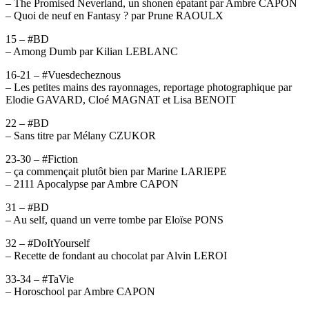
– The Promised Neverland, un shonen épatant par Ambre CAPON
– Quoi de neuf en Fantasy ? par Prune RAOULX
15 – #BD
– Among Dumb par Kilian LEBLANC
16-21 – #Vuesdecheznous
– Les petites mains des rayonnages, reportage photographique par
Elodie GAVARD, Cloé MAGNAT et Lisa BENOIT
22 – #BD
– Sans titre par Mélany CZUKOR
23-30 – #Fiction
– ça commençait plutôt bien par Marine LARIEPE
– 2111 Apocalypse par Ambre CAPON
31 – #BD
– Au self, quand un verre tombe par Eloïse PONS
32 – #DoItYourself
– Recette de fondant au chocolat par Alvin LEROI
33-34 – #TaVie
– Horoschool par Ambre CAPON