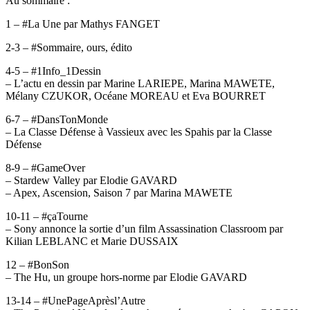
Au sommaire :
1 – #La Une par Mathys FANGET
2-3 – #Sommaire, ours, édito
4-5 – #1Info_1Dessin
– L’actu en dessin par Marine LARIEPE, Marina MAWETE,
Mélany CZUKOR, Océane MOREAU et Eva BOURRET
6-7 – #DansTonMonde
– La Classe Défense à Vassieux avec les Spahis par la Classe
Défense
8-9 – #GameOver
– Stardew Valley par Elodie GAVARD
– Apex, Ascension, Saison 7 par Marina MAWETE
10-11 – #çaTourne
– Sony annonce la sortie d’un film Assassination Classroom par
Kilian LEBLANC et Marie DUSSAIX
12 – #BonSon
– The Hu, un groupe hors-norme par Elodie GAVARD
13-14 – #UnePageAprèsl’Autre