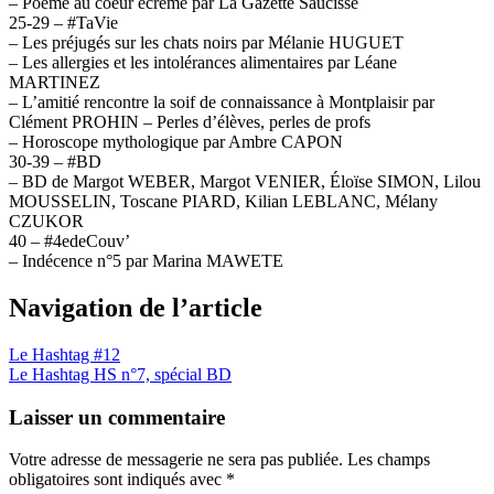
– Poème au coeur écrémé par La Gazette Saucisse
25-29 – #TaVie
– Les préjugés sur les chats noirs par Mélanie HUGUET
– Les allergies et les intolérances alimentaires par Léane
MARTINEZ
– L’amitié rencontre la soif de connaissance à Montplaisir par
Clément PROHIN – Perles d’élèves, perles de profs
– Horoscope mythologique par Ambre CAPON
30-39 – #BD
– BD de Margot WEBER, Margot VENIER, Éloïse SIMON, Lilou
MOUSSELIN, Toscane PIARD, Kilian LEBLANC, Mélany
CZUKOR
40 – #4edeCouv’
– Indécence n°5 par Marina MAWETE
Navigation de l’article
Le Hashtag #12
Le Hashtag HS n°7, spécial BD
Laisser un commentaire
Votre adresse de messagerie ne sera pas publiée.
Les champs
obligatoires sont indiqués avec
*