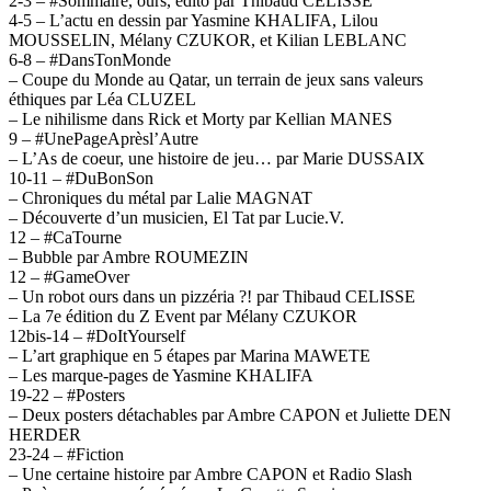
2-3 – #Sommaire, ours, édito par Thibaud CELISSE
4-5 – L’actu en dessin par Yasmine KHALIFA, Lilou
MOUSSELIN, Mélany CZUKOR, et Kilian LEBLANC
6-8 – #DansTonMonde
– Coupe du Monde au Qatar, un terrain de jeux sans valeurs
éthiques par Léa CLUZEL
– Le nihilisme dans Rick et Morty par Kellian MANES
9 – #UnePageAprèsl’Autre
– L’As de coeur, une histoire de jeu… par Marie DUSSAIX
10-11 – #DuBonSon
– Chroniques du métal par Lalie MAGNAT
– Découverte d’un musicien, El Tat par Lucie.V.
12 – #CaTourne
– Bubble par Ambre ROUMEZIN
12 – #GameOver
– Un robot ours dans un pizzéria ?! par Thibaud CELISSE
– La 7e édition du Z Event par Mélany CZUKOR
12bis-14 – #DoItYourself
– L’art graphique en 5 étapes par Marina MAWETE
– Les marque-pages de Yasmine KHALIFA
19-22 – #Posters
– Deux posters détachables par Ambre CAPON et Juliette DEN
HERDER
23-24 – #Fiction
– Une certaine histoire par Ambre CAPON et Radio Slash