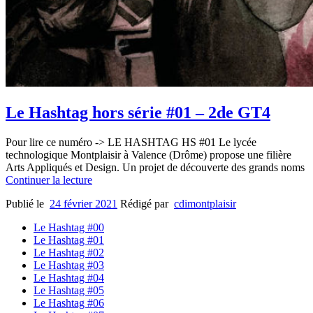
Le Hashtag hors série #01 – 2de GT4
Pour lire ce numéro -> LE HASHTAG HS #01 Le lycée
technologique Montplaisir à Valence (Drôme) propose une filière
Arts Appliqués et Design. Un projet de découverte des grands noms
Continuer la lecture
Publié le
24 février 2021
Rédigé par
cdimontplaisir
Le Hashtag #00
Le Hashtag #01
Le Hashtag #02
Le Hashtag #03
Le Hashtag #04
Le Hashtag #05
Le Hashtag #06