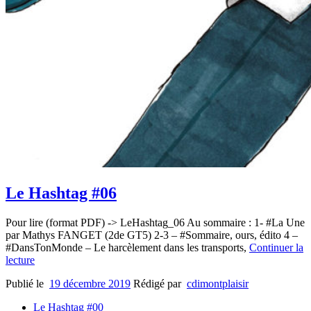
Le Hashtag #06
Pour lire (format PDF) -> LeHashtag_06 Au sommaire : 1- #La Une
par Mathys FANGET (2de GT5) 2-3 – #Sommaire, ours, édito 4 –
#DansTonMonde – Le harcèlement dans les transports,
Continuer la
lecture
Publié le
19 décembre 2019
Rédigé par
cdimontplaisir
Le Hashtag #00