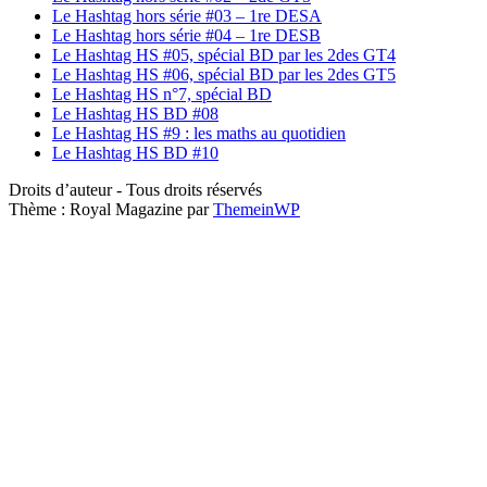
Le Hashtag hors série #03 – 1re DESA
Le Hashtag hors série #04 – 1re DESB
Le Hashtag HS #05, spécial BD par les 2des GT4
Le Hashtag HS #06, spécial BD par les 2des GT5
Le Hashtag HS n°7, spécial BD
Le Hashtag HS BD #08
Le Hashtag HS #9 : les maths au quotidien
Le Hashtag HS BD #10
Droits d’auteur - Tous droits réservés
Thème : Royal Magazine par
ThemeinWP