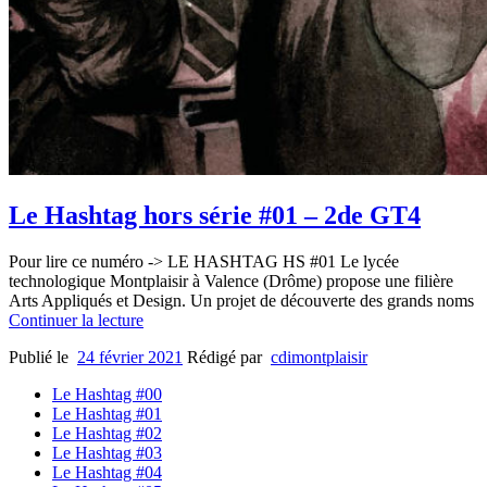
Le Hashtag hors série #01 – 2de GT4
Pour lire ce numéro -> LE HASHTAG HS #01 Le lycée
technologique Montplaisir à Valence (Drôme) propose une filière
Arts Appliqués et Design. Un projet de découverte des grands noms
Continuer la lecture
Publié le
24 février 2021
Rédigé par
cdimontplaisir
Le Hashtag #00
Le Hashtag #01
Le Hashtag #02
Le Hashtag #03
Le Hashtag #04