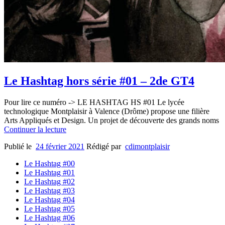
Le Hashtag hors série #01 – 2de GT4
Pour lire ce numéro -> LE HASHTAG HS #01 Le lycée
technologique Montplaisir à Valence (Drôme) propose une filière
Arts Appliqués et Design. Un projet de découverte des grands noms
Continuer la lecture
Publié le
24 février 2021
Rédigé par
cdimontplaisir
Le Hashtag #00
Le Hashtag #01
Le Hashtag #02
Le Hashtag #03
Le Hashtag #04
Le Hashtag #05
Le Hashtag #06