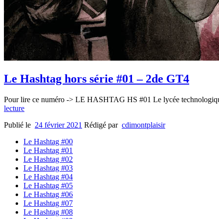
Le Hashtag hors série #01 – 2de GT4
Pour lire ce numéro -> LE HASHTAG HS #01 Le lycée technologique M
lecture
Publié le
24 février 2021
Rédigé par
cdimontplaisir
Le Hashtag #00
Le Hashtag #01
Le Hashtag #02
Le Hashtag #03
Le Hashtag #04
Le Hashtag #05
Le Hashtag #06
Le Hashtag #07
Le Hashtag #08