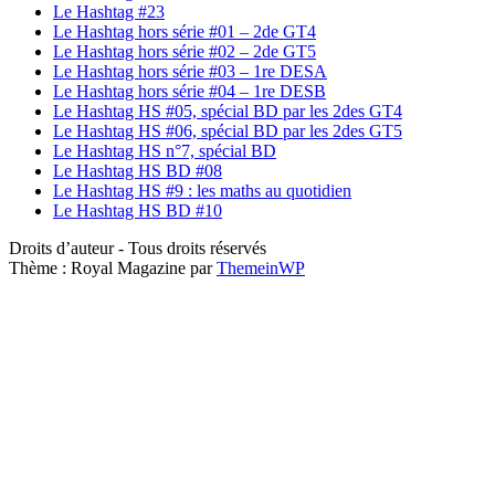
Le Hashtag #23
Le Hashtag hors série #01 – 2de GT4
Le Hashtag hors série #02 – 2de GT5
Le Hashtag hors série #03 – 1re DESA
Le Hashtag hors série #04 – 1re DESB
Le Hashtag HS #05, spécial BD par les 2des GT4
Le Hashtag HS #06, spécial BD par les 2des GT5
Le Hashtag HS n°7, spécial BD
Le Hashtag HS BD #08
Le Hashtag HS #9 : les maths au quotidien
Le Hashtag HS BD #10
Droits d’auteur - Tous droits réservés
Thème : Royal Magazine par
ThemeinWP