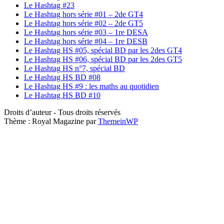
Le Hashtag #23
Le Hashtag hors série #01 – 2de GT4
Le Hashtag hors série #02 – 2de GT5
Le Hashtag hors série #03 – 1re DESA
Le Hashtag hors série #04 – 1re DESB
Le Hashtag HS #05, spécial BD par les 2des GT4
Le Hashtag HS #06, spécial BD par les 2des GT5
Le Hashtag HS n°7, spécial BD
Le Hashtag HS BD #08
Le Hashtag HS #9 : les maths au quotidien
Le Hashtag HS BD #10
Droits d’auteur - Tous droits réservés
Thème : Royal Magazine par
ThemeinWP