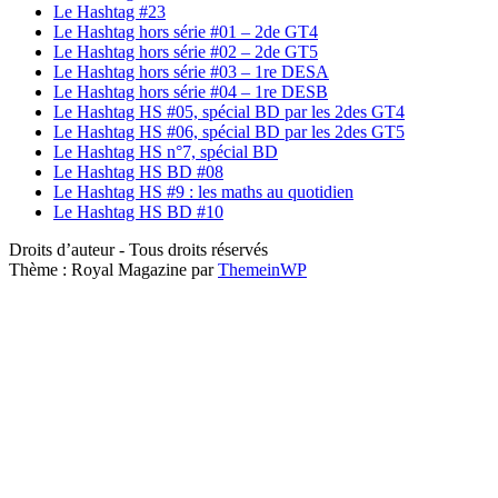
Le Hashtag #23
Le Hashtag hors série #01 – 2de GT4
Le Hashtag hors série #02 – 2de GT5
Le Hashtag hors série #03 – 1re DESA
Le Hashtag hors série #04 – 1re DESB
Le Hashtag HS #05, spécial BD par les 2des GT4
Le Hashtag HS #06, spécial BD par les 2des GT5
Le Hashtag HS n°7, spécial BD
Le Hashtag HS BD #08
Le Hashtag HS #9 : les maths au quotidien
Le Hashtag HS BD #10
Droits d’auteur - Tous droits réservés
Thème : Royal Magazine par
ThemeinWP