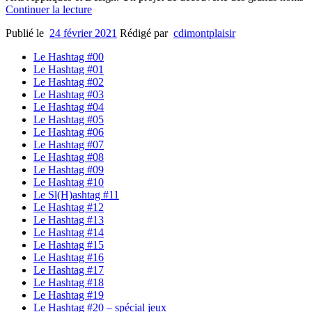
Continuer la lecture
Publié le
24 février 2021
Rédigé par
cdimontplaisir
Le Hashtag #00
Le Hashtag #01
Le Hashtag #02
Le Hashtag #03
Le Hashtag #04
Le Hashtag #05
Le Hashtag #06
Le Hashtag #07
Le Hashtag #08
Le Hashtag #09
Le Hashtag #10
Le Sl(H)ashtag #11
Le Hashtag #12
Le Hashtag #13
Le Hashtag #14
Le Hashtag #15
Le Hashtag #16
Le Hashtag #17
Le Hashtag #18
Le Hashtag #19
Le Hashtag #20 – spécial jeux