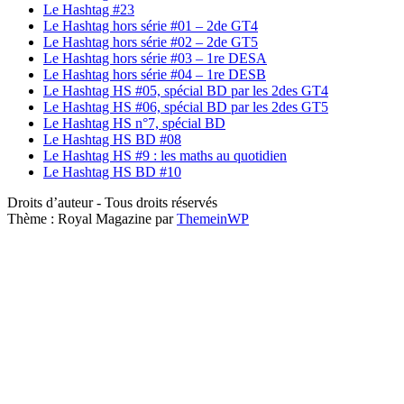
Le Hashtag #23
Le Hashtag hors série #01 – 2de GT4
Le Hashtag hors série #02 – 2de GT5
Le Hashtag hors série #03 – 1re DESA
Le Hashtag hors série #04 – 1re DESB
Le Hashtag HS #05, spécial BD par les 2des GT4
Le Hashtag HS #06, spécial BD par les 2des GT5
Le Hashtag HS n°7, spécial BD
Le Hashtag HS BD #08
Le Hashtag HS #9 : les maths au quotidien
Le Hashtag HS BD #10
Droits d’auteur - Tous droits réservés
Thème : Royal Magazine par
ThemeinWP