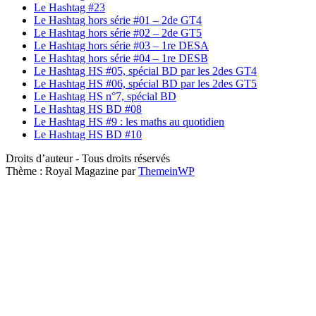
Le Hashtag #23
Le Hashtag hors série #01 – 2de GT4
Le Hashtag hors série #02 – 2de GT5
Le Hashtag hors série #03 – 1re DESA
Le Hashtag hors série #04 – 1re DESB
Le Hashtag HS #05, spécial BD par les 2des GT4
Le Hashtag HS #06, spécial BD par les 2des GT5
Le Hashtag HS n°7, spécial BD
Le Hashtag HS BD #08
Le Hashtag HS #9 : les maths au quotidien
Le Hashtag HS BD #10
Droits d’auteur - Tous droits réservés
Thème : Royal Magazine par
ThemeinWP